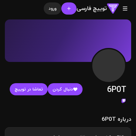
توییچ فارسی
ورود
6P0T
دنبال کردن
تماشا در توییچ
درباره 6P0T