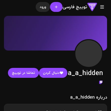
توییچ فارسی
ورود
a_a_hidden
دنبال کردن
تماشا در توییچ
درباره a_a_hidden