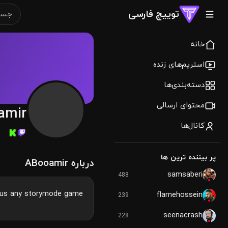
توییچ فارسی
خانه
استریم‌های زنده
دسته‌بندی‌ها
محتوای ارسالی
amir
کانال‌ها
پر بیننده ترین ها
درباره ABooamir
samsaberi
488
plus any storymode game
flamehossein
239
seenacrash
228