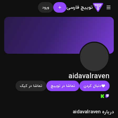
توییچ فارسی
ورود
aidavalraven
دنبال کردن
تماشا در توییچ
تماشا در کیک
درباره aidavalraven