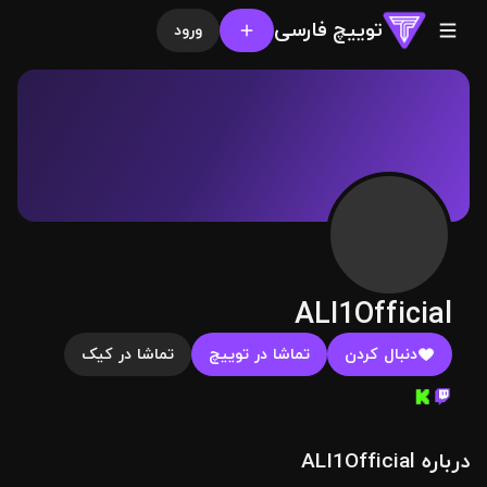
توییچ فارسی
ورود
ALI1Official
دنبال کردن
تماشا در توییچ
تماشا در کیک
درباره ALI1Official