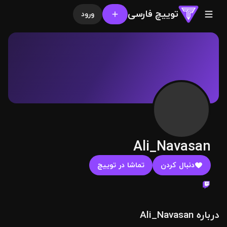
توییچ فارسی
ورود
Ali_Navasan
دنبال کردن
تماشا در توییچ
درباره Ali_Navasan