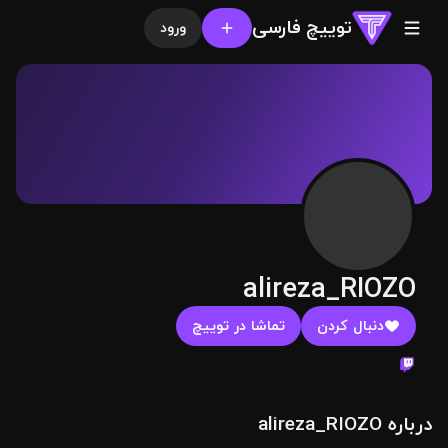
توییچ فارسی
ورود
alireza_RIOZO
دنبال کردن
تماشا در توییچ
درباره alireza_RIOZO