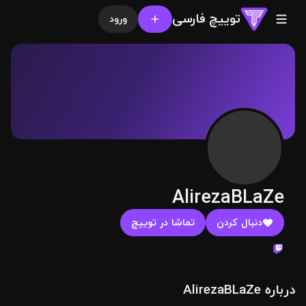
توییچ فارسی
ورود
AlirezaBLaZe
دنبال کردن
تماشا در توییچ
درباره AlirezaBLaZe