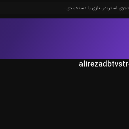
alirezadbtvst