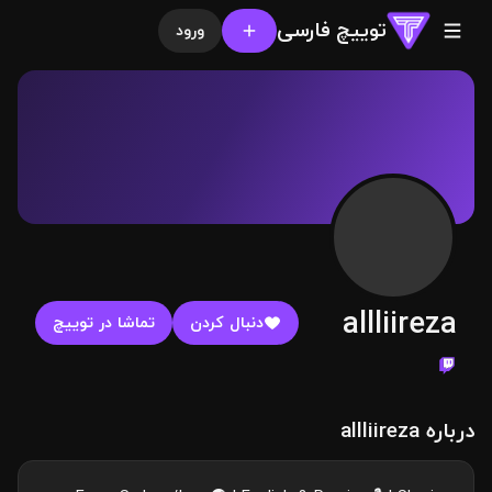
توییچ فارسی
ورود
allliireza
دنبال کردن
تماشا در توییچ
درباره allliireza