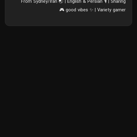
From Sydney/Iran 🌏 | English & Persian 🎙️ | Sharing
good vibes ✨ | Variety gamer 🎮