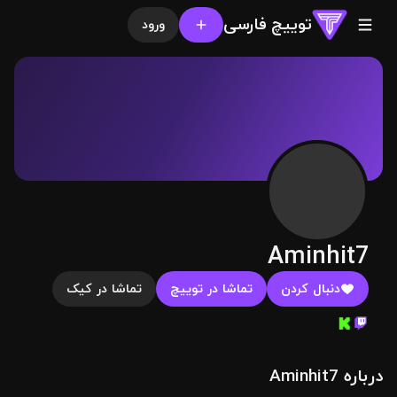
توییچ فارسی
ورود
Aminhit7
دنبال کردن
تماشا در توییچ
تماشا در کیک
درباره Aminhit7