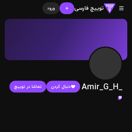
توییچ فارسی
ورود
Amir_G_H_
دنبال کردن
تماشا در توییچ