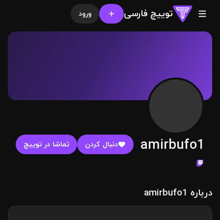
توییچ فارسی
ورود
amirbufo1
دنبال کردن
تماشا در توییچ
درباره amirbufo1