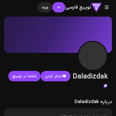
توییچ فارسی
ورود
Daladizdak
دنبال کردن
تماشا در توییچ
درباره Daladizdak