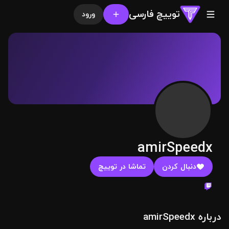
توییچ فارسی
ورود
amirSpeedx
دنبال کردن
تماشا در توییچ
درباره amirSpeedx