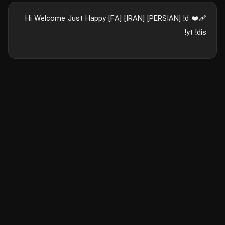
❤️‍🩹 Hi Welcome Just Happy [FA] [IRAN] [PERSIAN] !d
!yt !dis