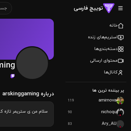
توییچ فارسی
خانه
استریم‌های زنده
دسته‌بندی‌ها
محتوای ارسالی
ming
کانال‌ها
پر بیننده ترین ها
درباره arskinggaming
amirnova
119
سلام من ی ستریمر تازه کارم لطفا حمایت کنین من 14 سالمه دا
nichoqu
90
Ary_AU
83