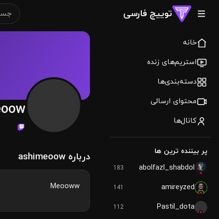
توییچ فارسی
خانه
استریم‌های زنده
دسته‌بندی‌ها
محتوای ارسالی
eoow
کانال‌ها
پر بیننده ترین ها
درباره ashimeoow
abolfazl_shabdol
183
Meooww
amireyzed
141
Pastil_dota
112