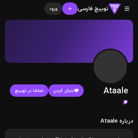
توییچ فارسی
ورود
Ataale
دنبال کردن
تماشا در توییچ
درباره Ataale