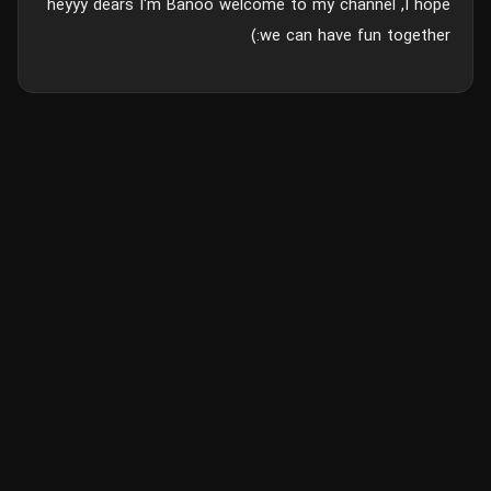
heyyy dears I'm Banoo welcome to my channel ,I hope
we can have fun together:)