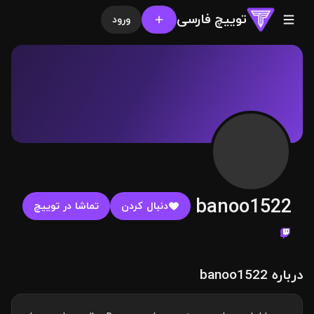
توییچ فارسی
ورود
banoo1522
دنبال کردن
تماشا در توییچ
درباره banoo1522