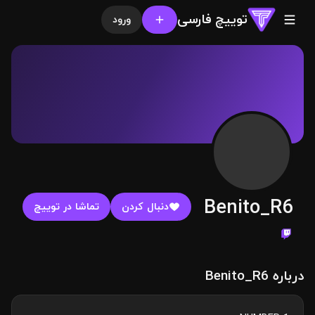
توییچ فارسی
ورود
Benito_R6
دنبال کردن
تماشا در توییچ
درباره Benito_R6