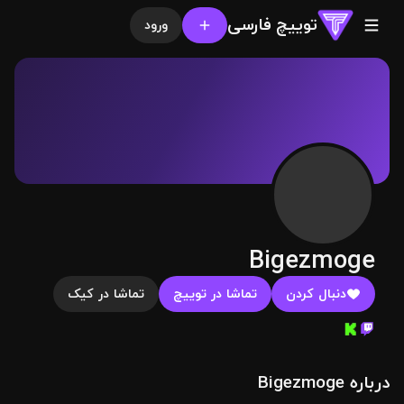
توییچ فارسی
ورود
Bigezmoge
دنبال کردن
تماشا در توییچ
تماشا در کیک
درباره Bigezmoge