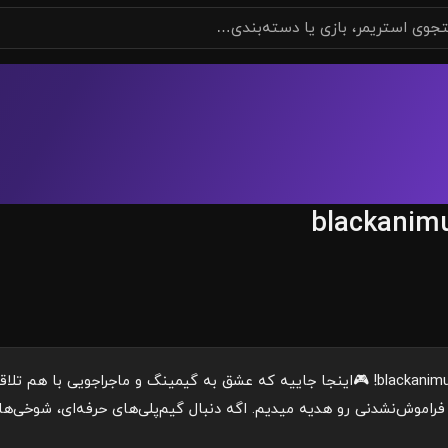
blackanim
🎮 خوش‌اومدین به چنل blackanimus! 🎮اینجا جاییه که عشق به گیمینگ و ماجر
فراموش‌نشدنی رو هدیه میدیم. اگه دنبال گیم‌پلی‌های حرفه‌ای، شوخی‌ه