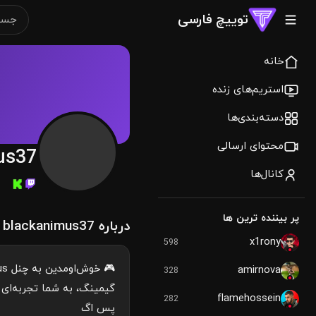
توییچ فارسی
خانه
استریم‌های زنده
دسته‌بندی‌ها
محتوای ارسالی
us37
کانال‌ها
پر بیننده ترین ها
درباره blackanimus37
x1rony
598
amirnova
328
گیمینگ، به شما تجربه‌ای 
flamehossein
282
پس اگ