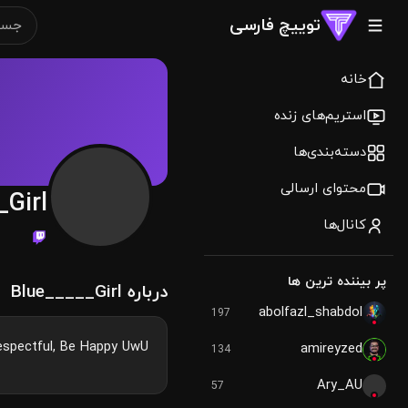
توییچ فارسی
خانه
استریم‌های زنده
دسته‌بندی‌ها
محتوای ارسالی
_Girl
کانال‌ها
پر بیننده ترین ها
درباره Blue_____Girl
abolfazl_shabdol
197
espectful, Be Happy UwU ❤️
amireyzed
134
Ary_AU
57