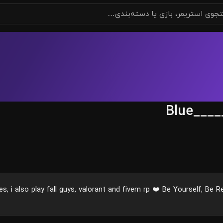
Blue____
es, i also play fall guys, valorant and fivem rp ❤️ Be Yourself, Be R