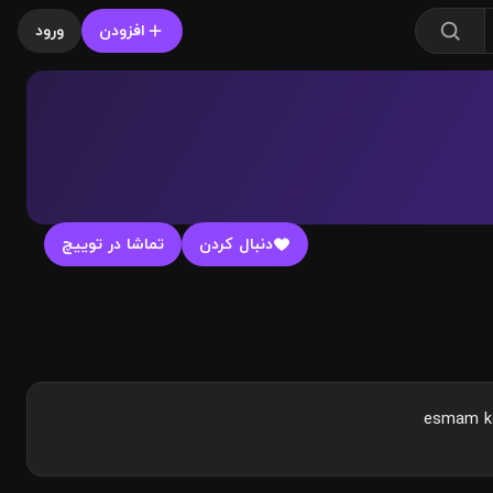
افزودن
ورود
دنبال کردن
تماشا در توییچ
esmam ke