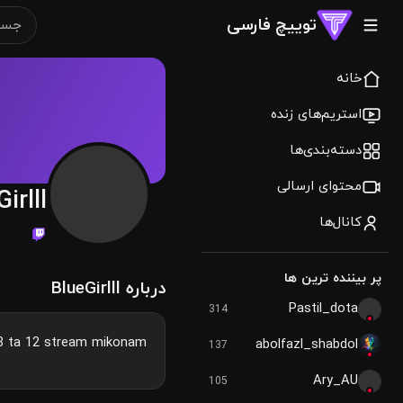
توییچ فارسی
خانه
استریم‌های زنده
دسته‌بندی‌ها
محتوای ارسالی
irlll
کانال‌ها
پر بیننده ترین ها
درباره BlueGirlll
Pastil_dota
314
 8 ta 12 stream mikonam
abolfazl_shabdol
137
Ary_AU
105