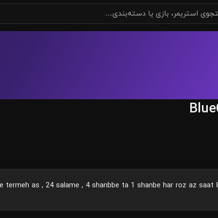
BlueG
 termeh as , 24 salame , 4 shanbbe ta 1 shanbe har roz az saat