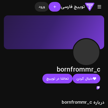
توییچ فارسی
ورود
bornfrommr_c
دنبال کردن
تماشا در توییچ
درباره bornfrommr_c