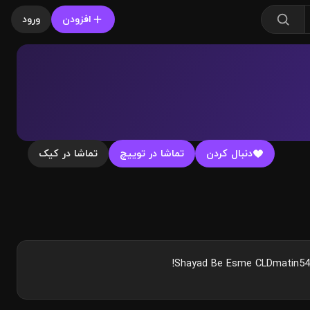
افزودن
ورود
دنبال کردن
تماشا در توییچ
تماشا در کیک
Shayad Be Esme CLDmatin54 B