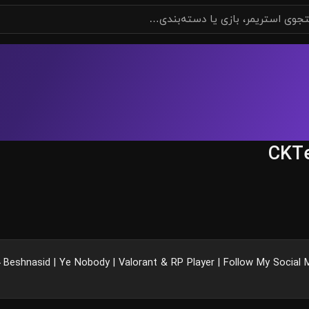
CKT
eshnasid | Ye Nobody | Valorant & RP Player | Follow My Social M