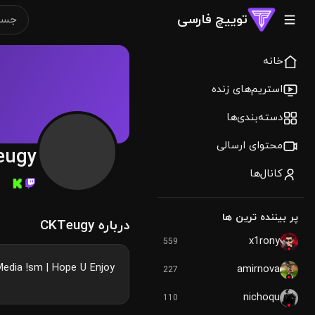
توییچ فارسی
خانه
استریم‌های زنده
دسته‌بندی‌ها
محتوای ارسالی
eugy
کانال‌ها
پر بیننده ترین ها
درباره CKTeugy
x1rony
559
edia !sm | Hope U Enjoy!
amirnova
227
nichoqu
110