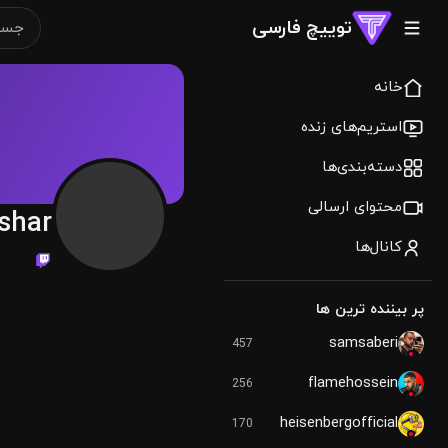
توییچ فارسی
خانه
استریم‌های زنده
دسته‌بندی‌ها
محتوای ارسالی
shar
کانال‌ها
پر بیننده ترین ها
samsaberi
457
flamehossein
256
heisenbergofficial
170