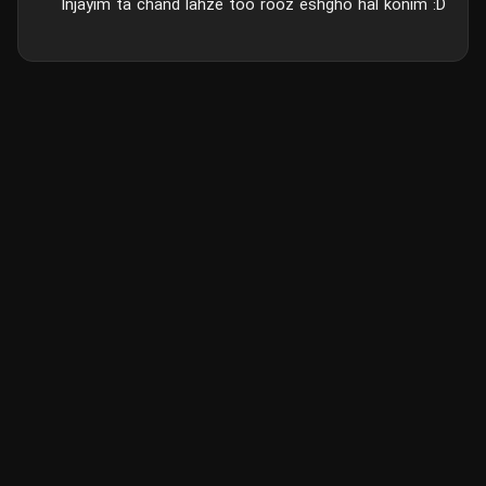
Injayim ta chand lahze too rooz eshgho hal konim :D