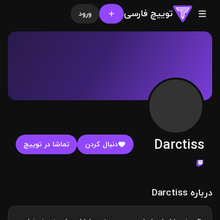
توییچ فارسی
ورود
Darctiss
دنبال کردن
تماشا در توییچ
درباره Darctiss