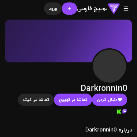
توییچ فارسی
ورود
Darkronnin0
دنبال کردن
تماشا در توییچ
تماشا در کیک
درباره Darkronnin0