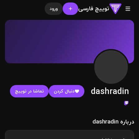
توییچ فارسی
ورود
dashradin
دنبال کردن
تماشا در توییچ
درباره dashradin