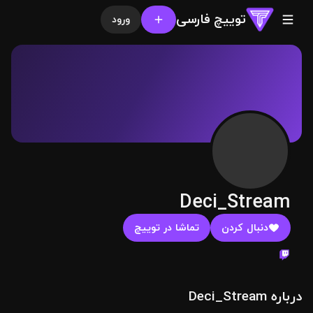
توییچ فارسی
ورود
Deci_Stream
دنبال کردن
تماشا در توییچ
درباره Deci_Stream