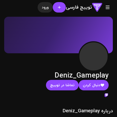
توییچ فارسی
ورود
Deniz_Gameplay
دنبال کردن
تماشا در توییچ
درباره Deniz_Gameplay