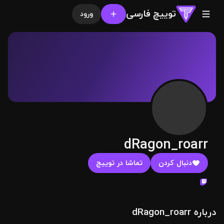
توییچ فارسی
ورود
dRagon_roarr
دنبال کردن
تماشا در توییچ
درباره dRagon_roarr