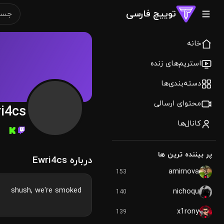
توییچ فارسی
خانه
استریم‌های زنده
دسته‌بندی‌ها
محتوای ارسالی
i4cs
کانال‌ها
پر بیننده ترین ها
درباره Ewri4cs
amirnova
153
shush, we're smoked
nichoqu
140
x1rony
139