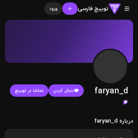
توییچ فارسی
ورود
faryan_d
دنبال کردن
تماشا در توییچ
درباره faryan_d