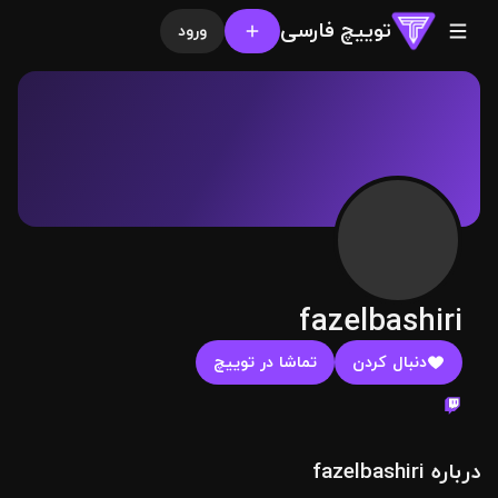
توییچ فارسی
ورود
fazelbashiri
دنبال کردن
تماشا در توییچ
درباره fazelbashiri