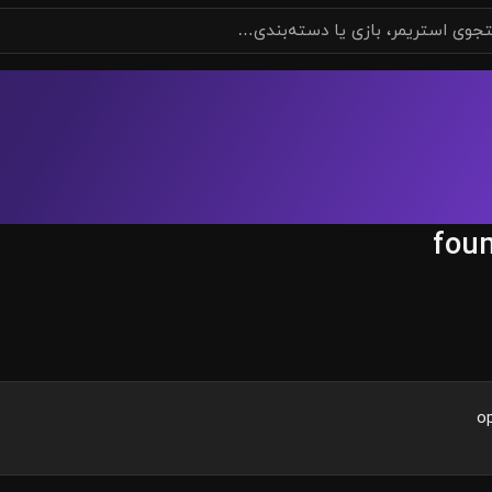
fou
op