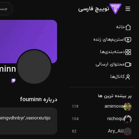
توییچ فارسی
خانه
استریم‌های زنده
دسته‌بندی‌ها
محتوای ارسالی
minn
کانال‌ها
پر بیننده ترین ها
درباره fouminn
amirnova
118
imgvdhnbyr',vaeiorxiutijo
nichoqu
104
Ary_AU
82