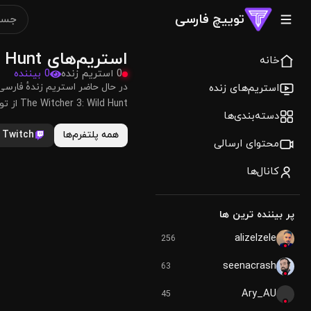
توییچ فارسی
استریم‌های The Witcher 3: Wild Hunt
خانه
0 استریم زنده
0 بیننده
استریم‌های زنده
The Witcher 3: Wild Hunt از توییچ، کیک و یوتیوب همین‌جا نمایش داده می‌شوند.
دسته‌بندی‌ها
همه پلتفرم‌ها
Twitch
محتوای ارسالی
کانال‌ها
پر بیننده ترین ها
alizelzele
256
seenacrash
63
Ary_AU
45