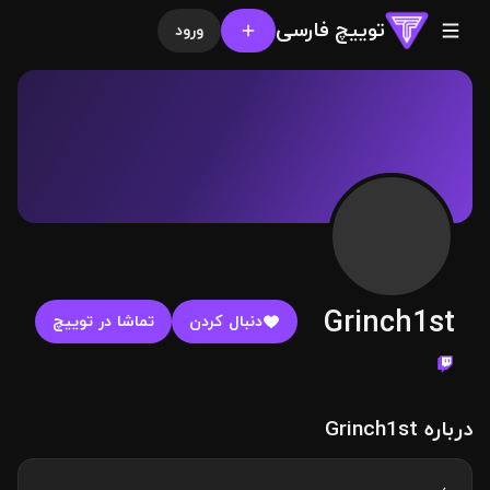
توییچ فارسی
ورود
Grinch1st
دنبال کردن
تماشا در توییچ
درباره Grinch1st