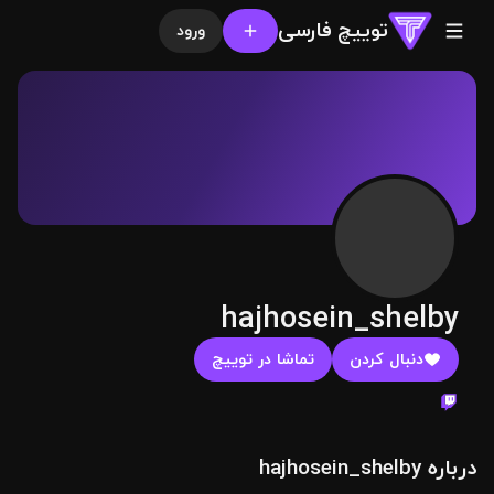
توییچ فارسی
ورود
hajhosein_shelby
دنبال کردن
تماشا در توییچ
درباره hajhosein_shelby