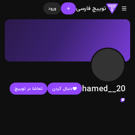
توییچ فارسی
ورود
hamed__20
دنبال کردن
تماشا در توییچ