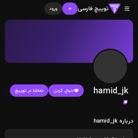
توییچ فارسی
ورود
hamid_jk
دنبال کردن
تماشا در توییچ
درباره hamid_jk