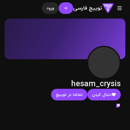
توییچ فارسی
ورود
hesam_crysis
دنبال کردن
تماشا در توییچ