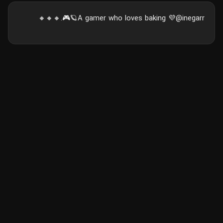
A gamer who loves baking 💜@inegarr🪐🎮.🔸🔸🔸