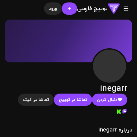
توییچ فارسی
ورود
inegarr
دنبال کردن
تماشا در توییچ
تماشا در کیک
درباره inegarr