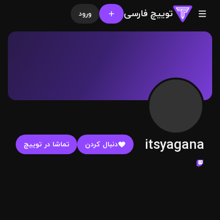
توییچ فارسی
ورود
itsyagana
دنبال کردن
تماشا در توییچ