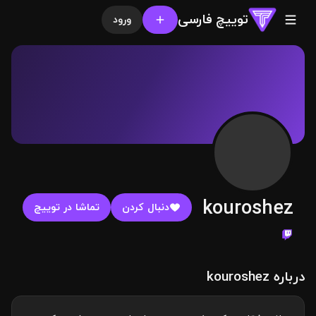
توییچ فارسی
ورود
kouroshez
دنبال کردن
تماشا در توییچ
درباره kouroshez