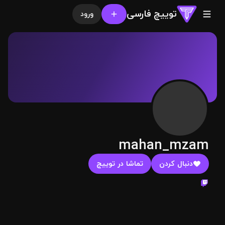
توییچ فارسی
ورود
mahan_mzam
دنبال کردن
تماشا در توییچ