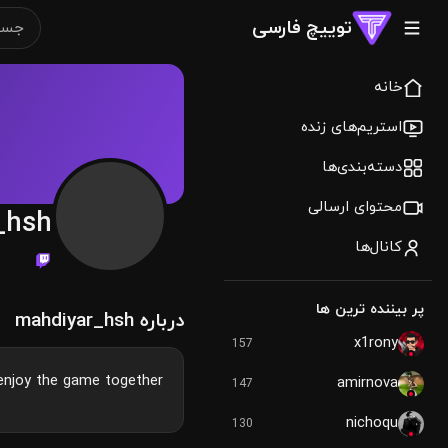
توییچ فارسی
خانه
استریم‌های زنده
دسته‌بندی‌ها
محتوای ارسالی
_hsh
کانال‌ها
پر بیننده ترین ها
درباره mahdiyar_hsh
x1rony
157
enjoy the game together
amirnova
147
nichoqu
130