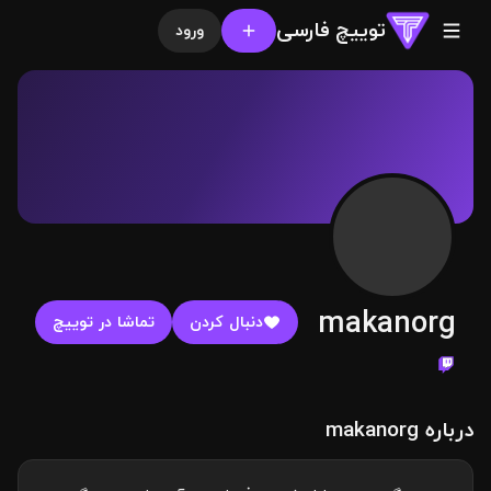
توییچ فارسی
ورود
makanorg
دنبال کردن
تماشا در توییچ
درباره makanorg