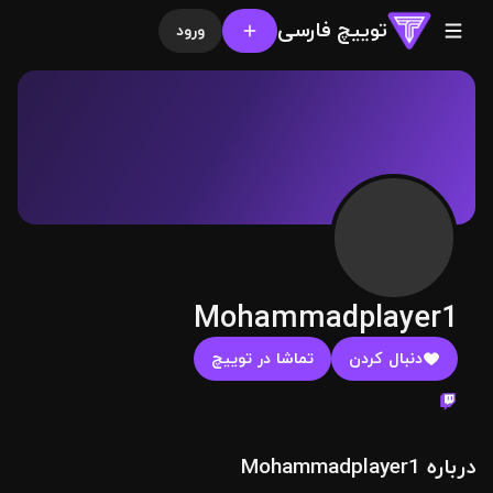
توییچ فارسی
ورود
Mohammadplayer1
دنبال کردن
تماشا در توییچ
درباره Mohammadplayer1